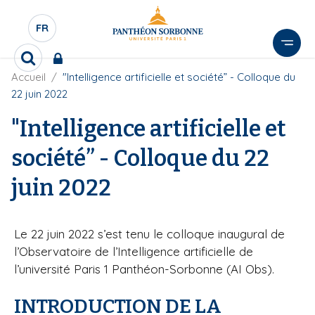
A
l
FR
S
l
É
e
R
L
r
F
Accueil
"Intelligence artificielle et société” - Colloque du
e
E
i
c
a
22 juin 2022
l
C
h
u
d
e
T
"Intelligence artificielle et
c
'
r
E
o
A
c
société” - Colloque du 22
U
r
n
h
i
R
e
t
juin 2022
a
D
r
e
n
E
e
n
L
u
Le 22 juin 2022 s’est tenu le colloque inaugural de
A
p
l’Observatoire de l’Intelligence artificielle de
N
r
l’université Paris 1 Panthéon-Sorbonne (AI Obs).
G
i
U
n
INTRODUCTION DE LA
E
c