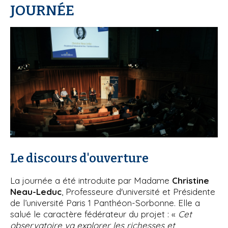
JOURNÉE
i
p
a
l
Le discours d'ouverture
La journée a été introduite par Madame
Christine
Neau-Leduc
, Professeure d'université et Présidente
de l’université Paris 1 Panthéon-Sorbonne. Elle a
salué le caractère fédérateur du projet : «
Cet
observatoire va explorer les richesses et