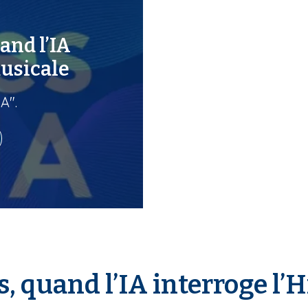
and l’IA
musicale
A".
, quand l’IA interroge l’H