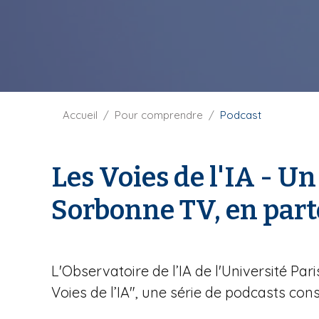
i
p
a
l
F
Accueil
Pour comprendre
Podcast
i
l
d
Les Voies de l'IA - Un
'
A
Sorbonne TV, en part
r
i
a
n
L'Observatoire de l’IA de l'Université P
e
Voies de l’IA", une série de podcasts c