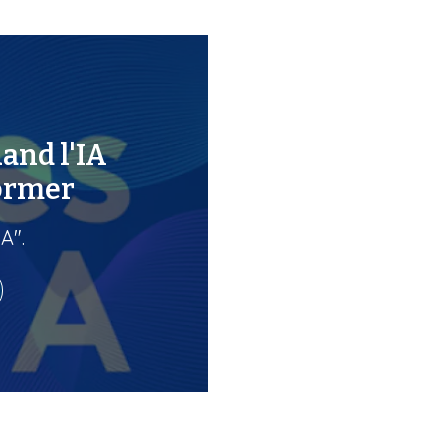
uand l'IA
ormer
A".