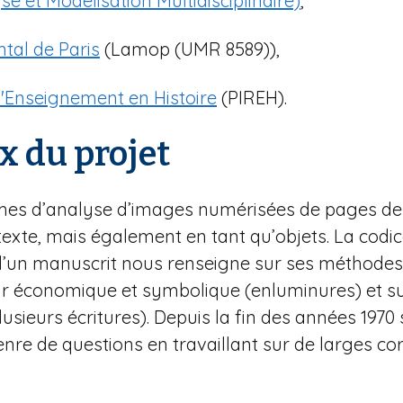
yse et Modelisation Multidisciplinaire)
,
tal de Paris
(Lamop (UMR 8589)),
d'Enseignement en Histoire
(PIREH).
x du projet
thmes d’analyse d’images numérisées de pages d
texte, mais également en tant qu’objets. La codico
e d’un manuscrit nous renseigne sur ses méthodes
eur économique et symbolique (enluminures) et sur
ieurs écritures). Depuis la fin des années 1970 
enre de questions en travaillant sur de larges c