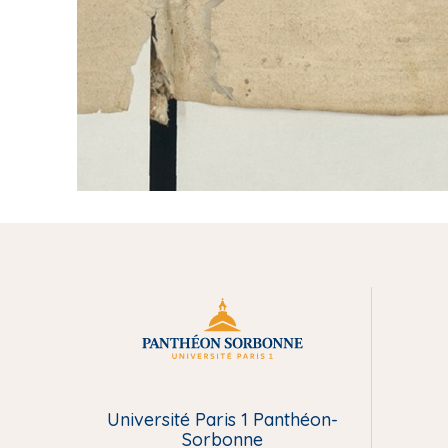
M
e
Université Paris 1 Panthéon-
n
Sorbonne