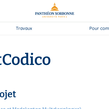
Travaux
Pour com
tCodico
ojet