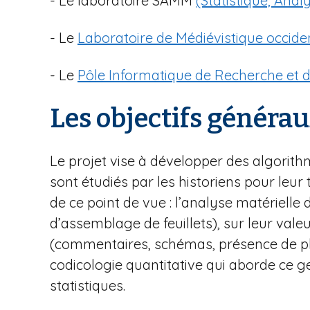
- Le laboratoire SAMM
(Statistique, Anal
i
p
- Le
Laboratoire de Médiévistique occiden
a
l
- Le
Pôle Informatique de Recherche et 
Les objectifs générau
Le projet vise à développer des algori
sont étudiés par les historiens pour leur 
de ce point de vue : l’analyse matériell
d’assemblage de feuillets), sur leur val
(commentaires, schémas, présence de plus
codicologie quantitative qui aborde ce g
statistiques.