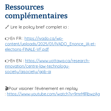
Ressources
complémentaires
🔗 Lire le policy brief complet ici :
👉En FR :
https://ivado.ca/wp-
content/uploads/2025/01/IVADO_Enonce_IA-et-
elections-FINALE-VF.pdf
👉En EN :
https://www.uottawa.ca/research-
innovation/centre-law-technology-
society/aisociety/gpb-ai
🎬Pour visioner l’évènement en replay
:
https://www.youtube.com/watch?v=9mrMlRbwzAg