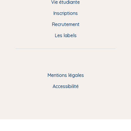
d
Vie étudiante
d
Inscriptions
e
Recrutement
p
Les labels
a
g
e
F
Mentions légales
R
Accessibilité