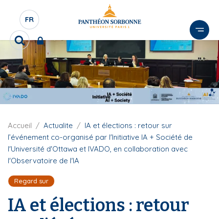
A
l
FR
S
l
É
e
R
L
r
e
E
c
a
C
h
u
e
T
c
r
E
o
c
U
n
h
R
e
t
F
Accueil
Actualite
IA et élections : retour sur
D
r
i
e
l’événement co-organisé par l'Initiative IA + Société de
E
l
n
l'Université d'Ottawa et IVADO, en collaboration avec
d
L
u
l'Observatoire de l'IA
'
A
p
A
N
r
Regard sur
r
G
i
i
a
IA et élections : retour
U
n
n
E
c
e