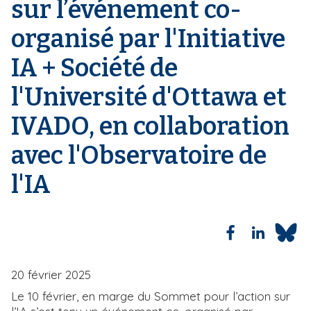
sur l’événement co-
i
organisé par l'Initiative
p
a
IA + Société de
l
l'Université d'Ottawa et
IVADO, en collaboration
avec l'Observatoire de
l'IA
20 février 2025
Le 10 février, en marge du Sommet pour l’action sur